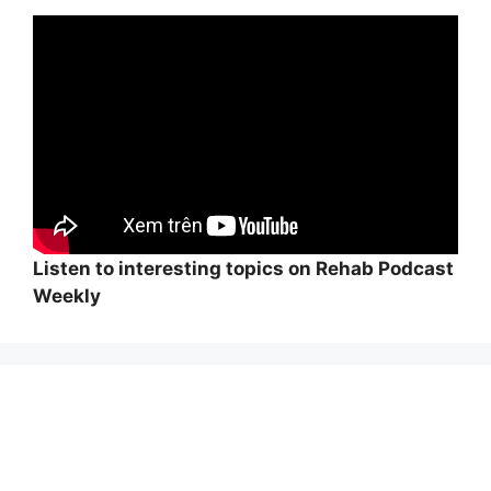
Listen to interesting topics on Rehab Podcast
Weekly
Wi
hi