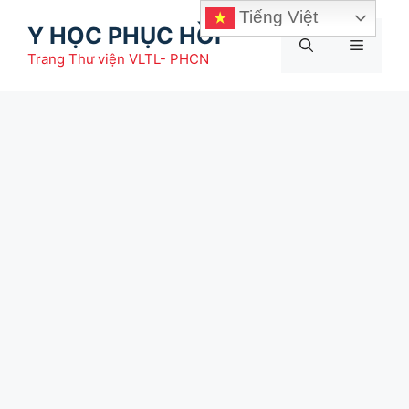
Chuyển
Tiếng Việt
Y HỌC PHỤC HỒI
đến
Menu
nội
Trang Thư viện VLTL- PHCN
dung