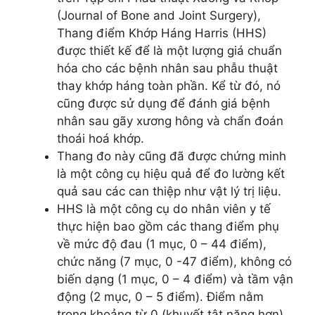
(Journal of Bone and Joint Surgery),
Thang điểm Khớp Háng Harris (HHS)
được thiết kế để là một lượng giá chuẩn
hóa cho các bệnh nhân sau phẫu thuật
thay khớp háng toàn phần. Kể từ đó, nó
cũng được sử dụng để đánh giá bệnh
nhân sau gãy xương hông và chẩn đoán
thoái hoá khớp.
Thang đo này cũng đã được chứng minh
là một công cụ hiệu quả để đo lường kết
quả sau các can thiệp như vật lý trị liệu.
HHS là một công cụ do nhân viên y tế
thực hiện bao gồm các thang điểm phụ
về mức độ đau (1 mục, 0 – 44 điểm),
chức năng (7 mục, 0 -47 điểm), không có
biến dạng (1 mục, 0 – 4 điểm) và tầm vận
động (2 mục, 0 – 5 điểm). Điểm nằm
trong khoảng từ 0 (khuyết tật nặng hơn)