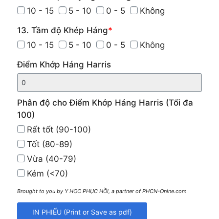
10 - 15
5 - 10
0 - 5
Không
13. Tầm độ Khép Háng
*
10 - 15
5 - 10
0 - 5
Không
Điểm Khớp Háng Harris
Phân độ cho Điểm Khớp Háng Harris (Tối đa
100)
Rất tốt (90-100)
Tốt (80-89)
Vừa (40-79)
Kém (<70)
Brought to you by Y HỌC PHỤC HỒI, a partner of PHCN-Onine.com