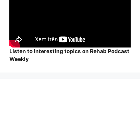
Listen to interesting topics on Rehab Podcast
Weekly
Wi
hi