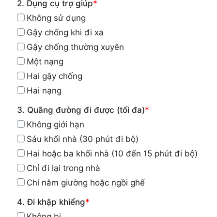
2. Dụng cụ trợ giúp
*
Không sử dụng
Gậy chống khi đi xa
Gậy chống thường xuyên
Một nạng
Hai gậy chống
Hai nạng
3. Quãng đường đi được (tối đa)
*
Không giới hạn
Sáu khối nhà (30 phút đi bộ)
Hai hoặc ba khối nhà (10 đến 15 phút đi bộ)
Chỉ đi lại trong nhà
Chỉ nằm giường hoặc ngồi ghế
4. Đi khập khiểng
*
Không bị