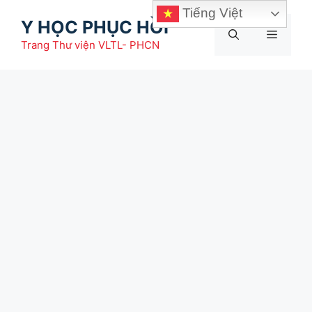
Chuyển
Tiếng Việt
Y HỌC PHỤC HỒI
đến
Menu
nội
Trang Thư viện VLTL- PHCN
dung