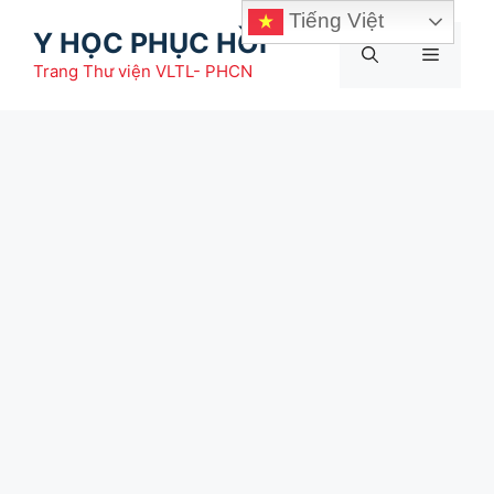
Chuyển
Tiếng Việt
Y HỌC PHỤC HỒI
đến
Menu
nội
Trang Thư viện VLTL- PHCN
dung