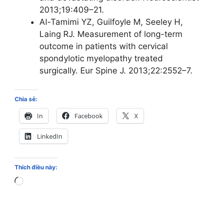
2013;19:409–21.
Al-Tamimi YZ, Guilfoyle M, Seeley H,
Laing RJ. Measurement of long-term
outcome in patients with cervical
spondylotic myelopathy treated
surgically. Eur Spine J. 2013;22:2552–7.
Chia sẻ:
In
Facebook
X
LinkedIn
Thích điều này:
Loading…