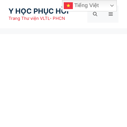
Chuyển
Tiếng Việt
Y HỌC PHỤC HỒI
đến
Menu
nội
Trang Thư viện VLTL- PHCN
dung