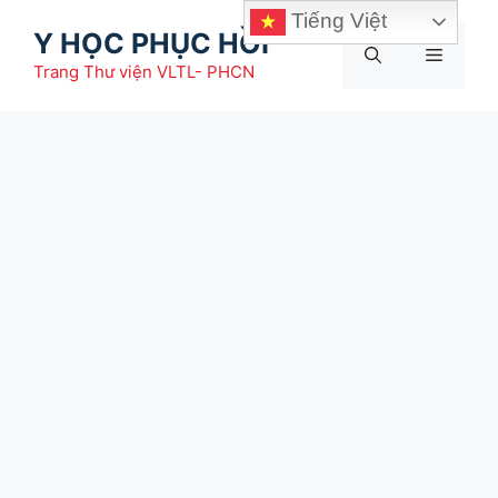
Chuyển
Tiếng Việt
Y HỌC PHỤC HỒI
đến
Menu
nội
Trang Thư viện VLTL- PHCN
dung