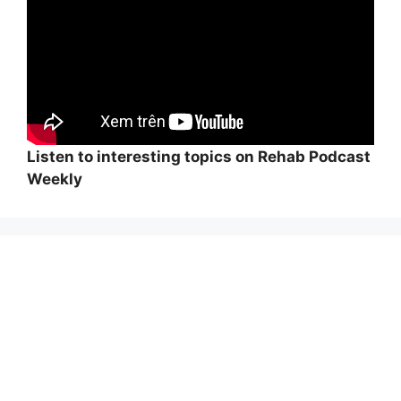
Listen to interesting topics on Rehab Podcast
Weekly
Wi
hi