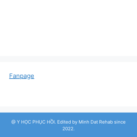
Adolf von Strümpell, nhà thần kinh học người
Đức
Fanpage
@ Y HỌC PHỤC HỒI. Edited by Minh Dat Rehab since
2022.