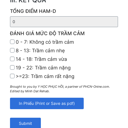
III. KẾT QUẢ
TỔNG ĐIỂM HAM-D
ĐÁNH GIÁ MỨC ĐỘ TRẦM CẢM
0 - 7: Không có trầm cảm
8 - 13: Trầm cảm nhẹ
14 - 18: Trầm cảm vừa
19 - 22: Trầm cảm nặng
>=23: Trầm cảm rất nặng
Brought to you by Y HỌC PHỤC HỒI, a partner of PHCN-Onine.com.
Edited by Minh Dat Rehab.
Submit