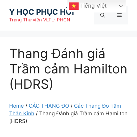
Chuyển
Tiếng Việt
Y HỌC PHỤC HỒI
đến
Menu
nội
Trang Thư viện VLTL- PHCN
dung
Thang Đánh giá
Trầm cảm Hamilton
(HDRS)
Home
/
CÁC THANG ĐO
/
Các Thang Đo Tâm
Thần Kinh
/
Thang Đánh giá Trầm cảm Hamilton
(HDRS)