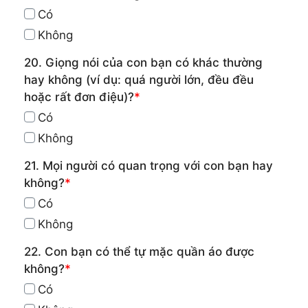
Có
Không
20. Giọng nói của con bạn có khác thường
hay không (ví dụ: quá người lớn, đều đều
hoặc rất đơn điệu)?
*
Có
Không
21. Mọi người có quan trọng với con bạn hay
không?
*
Có
Không
22. Con bạn có thể tự mặc quần áo được
không?
*
Có