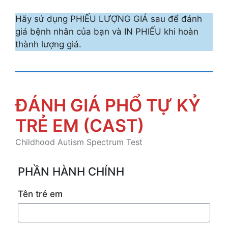
Hãy sử dụng PHIẾU LƯỢNG GIÁ sau để đánh
giá bệnh nhân của bạn và IN PHIẾU khi hoàn
thành lượng giá.
ĐÁNH GIÁ PHỔ TỰ KỶ
TRẺ EM (CAST)
Childhood Autism Spectrum Test
PHẦN HÀNH CHÍNH
Tên trẻ em