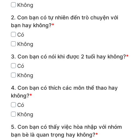
Không
2. Con bạn có tự nhiên đến trò chuyện với
bạn hay không?
*
Có
Không
3. Con bạn có nói khi được 2 tuổi hay không?
*
Có
Không
4. Con bạn có thích các môn thể thao hay
không?
*
Có
Không
5. Con bạn có thấy việc hòa nhập với nhóm
bạn bè là quan trọng hay không?
*