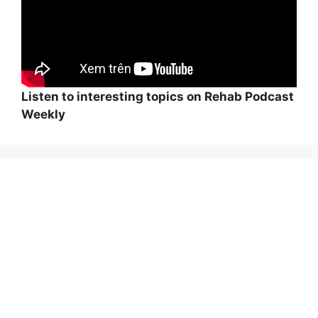
Listen to interesting topics on Rehab Podcast
Weekly
Wi
hi