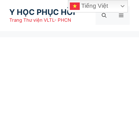
Chuyển
Tiếng Việt
Y HỌC PHỤC HỒI
đến
Menu
nội
Trang Thư viện VLTL- PHCN
dung