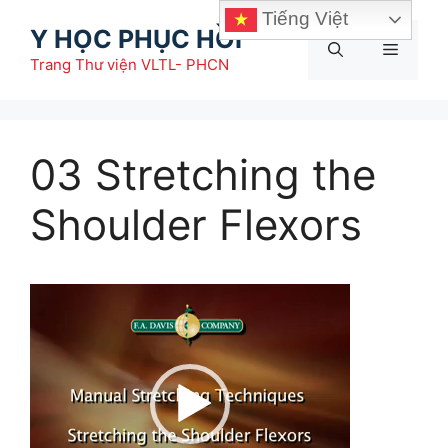
Chuyển
Tiếng Việt
Y HỌC PHỤC HỒI
đến
Menu
nội
Trang Thư viện VLTL- PHCN
dung
03 Stretching the
Shoulder Flexors
Trình
chơi
Video