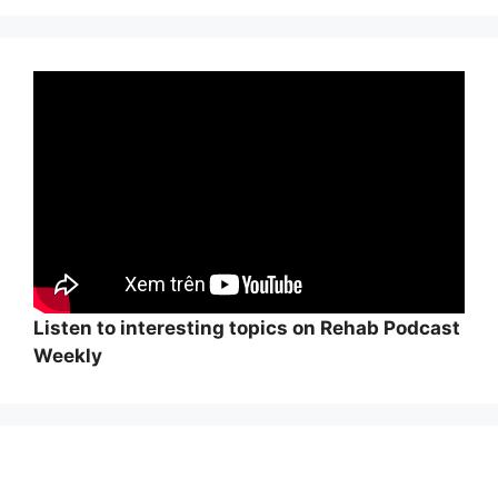
Listen to interesting topics on Rehab Podcast
Weekly
Wi
hi