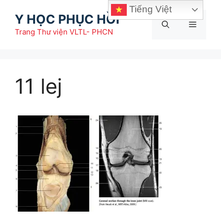
Chuyển
Tiếng Việt
Y HỌC PHỤC HỒI
đến
Menu
nội
Trang Thư viện VLTL- PHCN
dung
11 lej