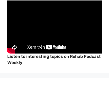
Listen to interesting topics on Rehab Podcast
Weekly
Wi
hi