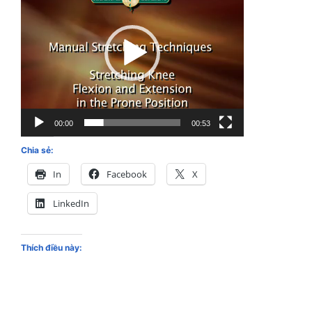
Video
00:00
00:53
Chia sẻ:
In
Facebook
X
LinkedIn
Thích điều này: