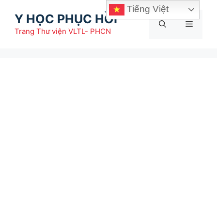
Chuyển
Tiếng Việt
Y HỌC PHỤC HỒI
đến
Menu
nội
Trang Thư viện VLTL- PHCN
dung