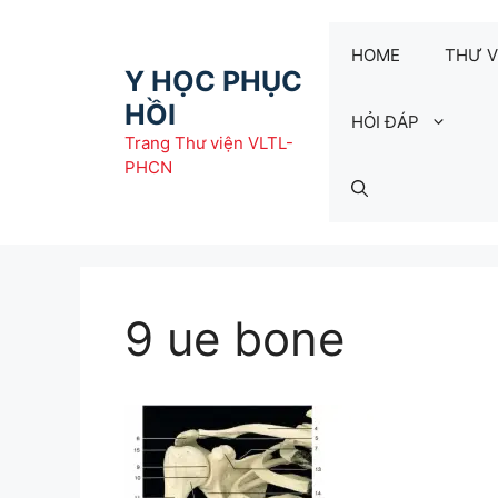
Chuyển
đến
HOME
THƯ V
nội
Y HỌC PHỤC
dung
HỒI
HỎI ĐÁP
Trang Thư viện VLTL-
PHCN
9 ue bone