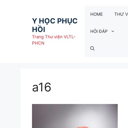
Chuyển
đến
HOME
THƯ V
nội
Y HỌC PHỤC
dung
HỒI
HỎI ĐÁP
Trang Thư viện VLTL-
PHCN
a16