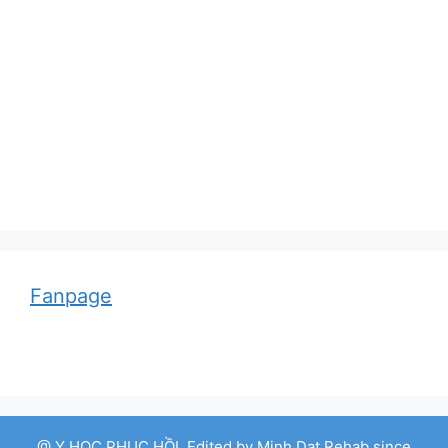
Adolf von Strümpell, nhà thần kinh học người
Đức
Fanpage
@ Y HỌC PHỤC HỒI. Edited by Minh Dat Rehab since