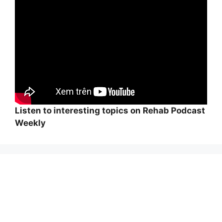
Listen to interesting topics on Rehab Podcast
Weekly
Wi
hi