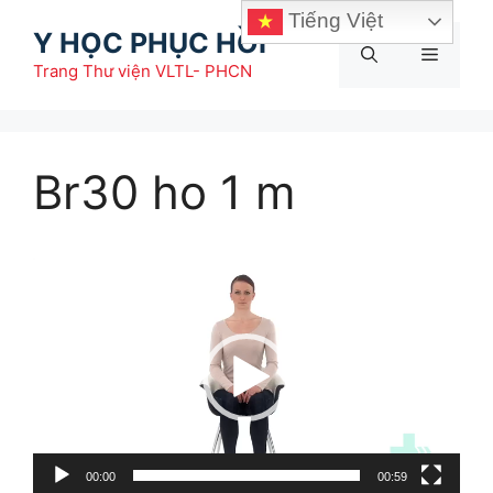
Chuyển
Tiếng Việt
Y HỌC PHỤC HỒI
đến
Menu
nội
Trang Thư viện VLTL- PHCN
dung
Br30 ho 1 m
Trình
chơi
Video
00:00
00:59