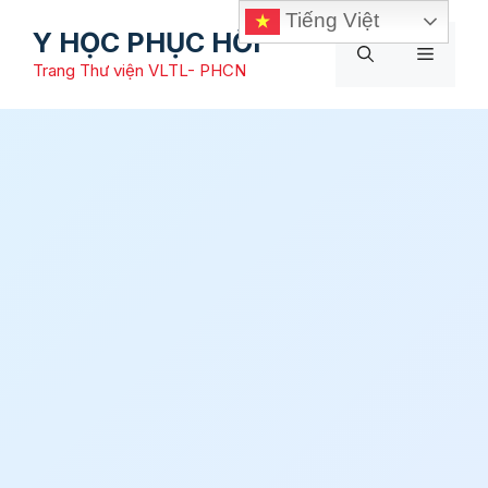
Chuyển
Tiếng Việt
Y HỌC PHỤC HỒI
đến
Menu
nội
Trang Thư viện VLTL- PHCN
dung