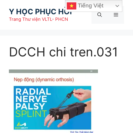
Chuyển
Tiếng Việt
Y HỌC PHỤC HỒI
đến
Menu
nội
Trang Thư viện VLTL- PHCN
dung
DCCH chi tren.031