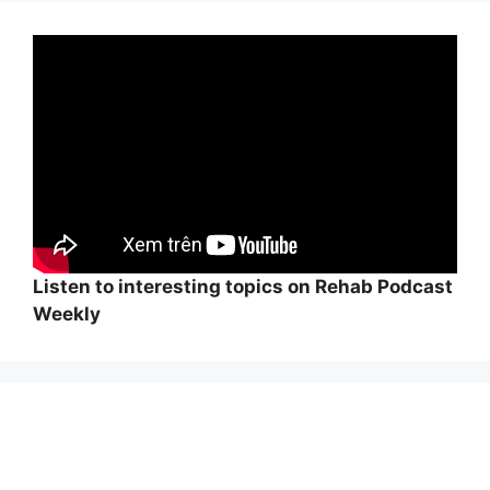
Listen to interesting topics on Rehab Podcast
Weekly
Wi
hi