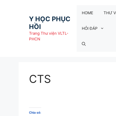
Chuyển
đến
HOME
THƯ V
nội
Y HỌC PHỤC
dung
HỒI
HỎI ĐÁP
Trang Thư viện VLTL-
PHCN
CTS
Chia sẻ: