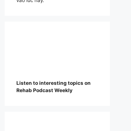
vào lúc này.
Listen to interesting topics on
Rehab Podcast Weekly
William Osle
đẻ của y học