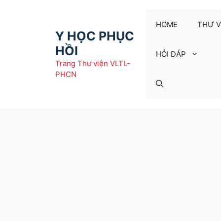
Chuyển
đến
HOME
THƯ V
nội
Y HỌC PHỤC
dung
HỒI
HỎI ĐÁP
Trang Thư viện VLTL-
PHCN