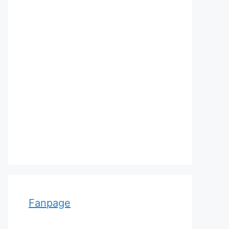
Adolf von Strümpell, nhà thần
kinh học người Đức
Fanpage