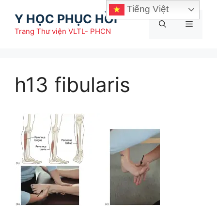
Chuyển
Tiếng Việt
Y HỌC PHỤC HỒI
đến
Menu
nội
Trang Thư viện VLTL- PHCN
dung
h13 fibularis