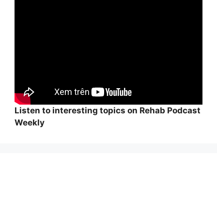
Listen to interesting topics on Rehab Podcast
Weekly
Wi
hi