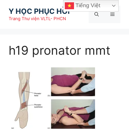
Chuyển
Tiếng Việt
Y HỌC PHỤC HỒI
đến
Menu
nội
Trang Thư viện VLTL- PHCN
dung
h19 pronator mmt