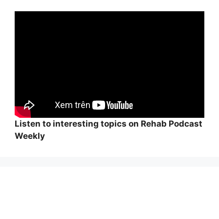
Listen to interesting topics on Rehab Podcast
Weekly
Wi
hi