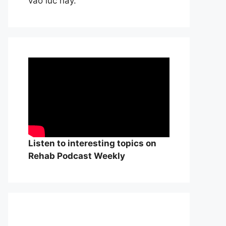
vào lúc này.
Listen to interesting topics on
Rehab Podcast Weekly
William Osle
đẻ của y học