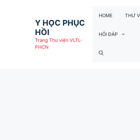
Chuyển
đến
HOME
THƯ V
nội
Y HỌC PHỤC
dung
HỒI
HỎI ĐÁP
Trang Thư viện VLTL-
PHCN