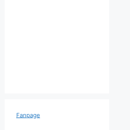
Adolf von Strümpell, nhà thần
kinh học người Đức
Fanpage