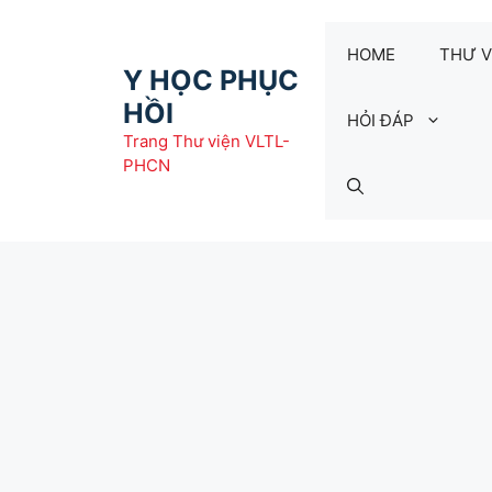
Chuyển
đến
HOME
THƯ V
nội
Y HỌC PHỤC
dung
HỒI
HỎI ĐÁP
Trang Thư viện VLTL-
PHCN