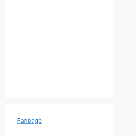
Adolf von Strümpell, nhà thần
kinh học người Đức
Fanpage