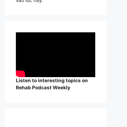
vào lúc này.
Listen to interesting topics on
Rehab Podcast Weekly
William Osle
đẻ của y học