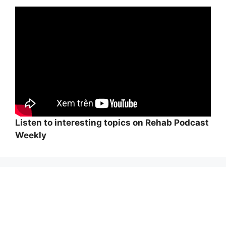
Listen to interesting topics on Rehab Podcast
Weekly
Wi
hi