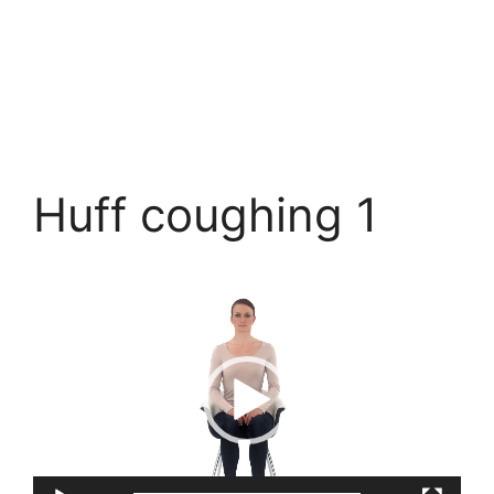
Huff coughing 1
Trình
chơi
Video