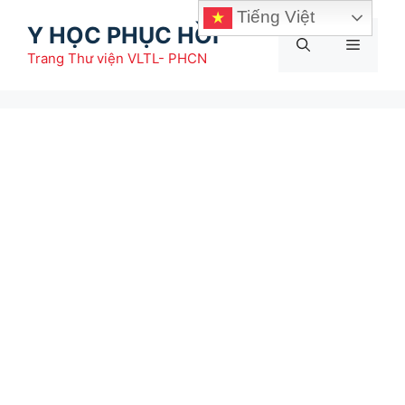
Chuyển
Tiếng Việt
Y HỌC PHỤC HỒI
đến
Menu
nội
Trang Thư viện VLTL- PHCN
dung