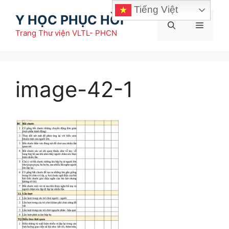
Chuyển
Tiếng Việt
Y HỌC PHỤC HỒI
đến
Menu
nội
Trang Thư viện VLTL- PHCN
dung
image-42-1