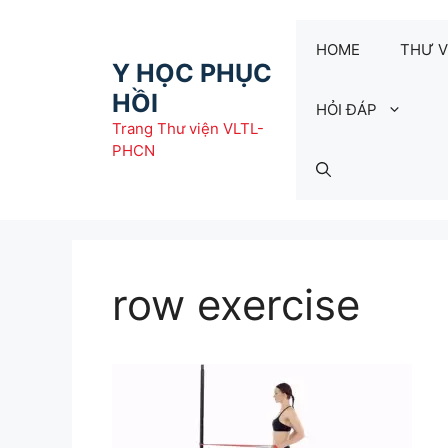
Chuyển
đến
HOME
THƯ V
nội
Y HỌC PHỤC
dung
HỒI
HỎI ĐÁP
Trang Thư viện VLTL-
PHCN
row exercise