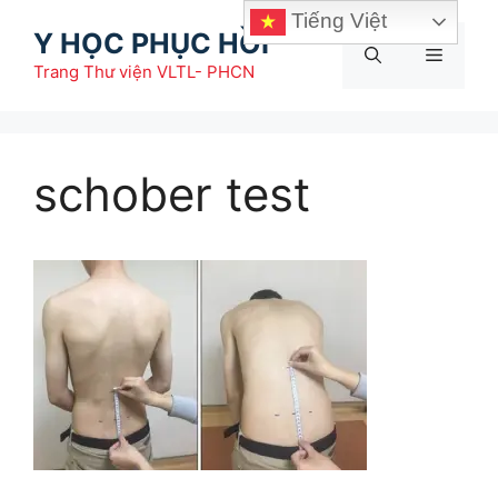
Chuyển
Tiếng Việt
Y HỌC PHỤC HỒI
đến
Menu
nội
Trang Thư viện VLTL- PHCN
dung
schober test