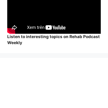
Listen to interesting topics on Rehab Podcast
Weekly
Wi
hi