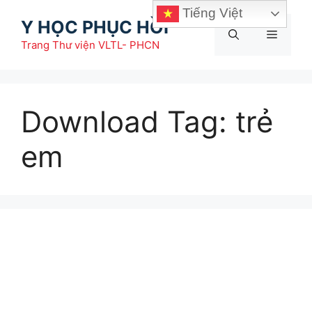
Chuyển
Tiếng Việt
Y HỌC PHỤC HỒI
đến
Menu
nội
Trang Thư viện VLTL- PHCN
dung
Download Tag:
trẻ
em