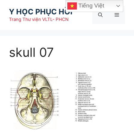
Chuyển
Tiếng Việt
Y HỌC PHỤC HỒI
đến
Menu
nội
Trang Thư viện VLTL- PHCN
dung
skull 07