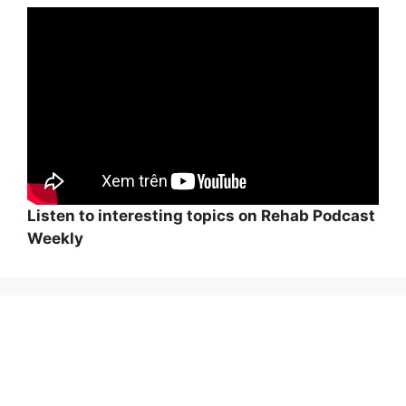
Listen to interesting topics on Rehab Podcast
Weekly
Wi
hi