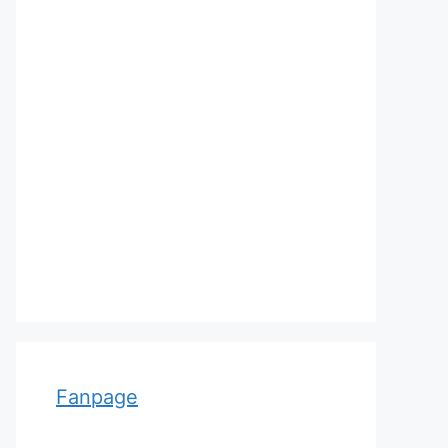
Adolf von Strümpell, nhà thần
kinh học người Đức
Fanpage