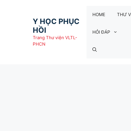
Chuyển
đến
HOME
THƯ V
nội
Y HỌC PHỤC
dung
HỒI
HỎI ĐÁP
Trang Thư viện VLTL-
PHCN