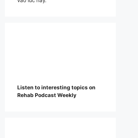
vào lúc này.
Listen to interesting topics on
Rehab Podcast Weekly
William Osle
đẻ của y học