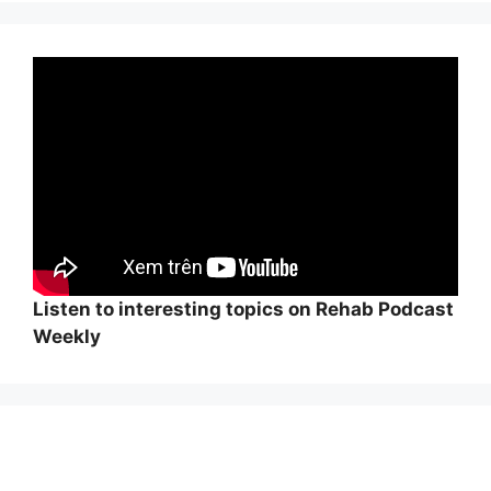
Listen to interesting topics on Rehab Podcast
Weekly
Wi
hi