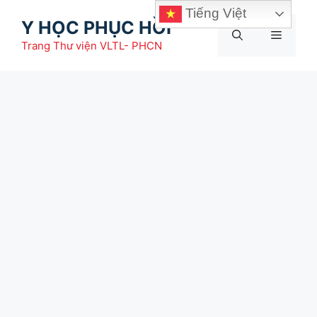
Chuyển
Tiếng Việt
Y HỌC PHỤC HỒI
đến
Menu
nội
Trang Thư viện VLTL- PHCN
dung