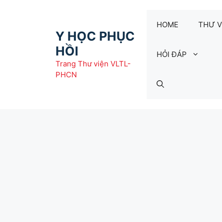
Chuyển
đến
HOME
THƯ V
nội
Y HỌC PHỤC
dung
HỒI
HỎI ĐÁP
Trang Thư viện VLTL-
PHCN