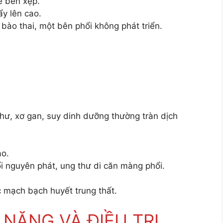
ề bên xẹp.
y lên cao.
 bào thai, một bên phổi không phát triển.
 hư, xơ gan, suy dinh dưỡng thường tràn dịch
ao.
i nguyên phát, ung thư di căn màng phổi.
 mạch bạch huyết trung thất.
C NĂNG VÀ ĐIỀU TRỊ