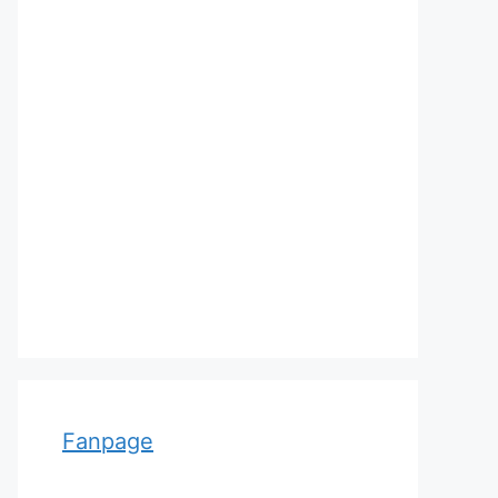
Adolf von Strümpell, nhà thần
kinh học người Đức
Fanpage