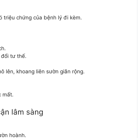
ó triệu chứng của bệnh lý đi kèm.
ch.
đổi tư thế.
hô lên, khoang liên sườn giãn rộng.
c mất.
 cận lâm sàng
sườn hoành.