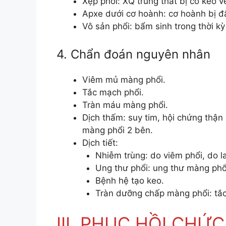
Xẹp phổi: XQ trung thất bị co kéo v
Apxe dưới cơ hoành: cơ hoành bị đẩ
Vô sản phổi: bẩm sinh trong thời kỳ
4. Chẩn đoán nguyên nhân
Viêm mủ màng phổi.
Tắc mạch phổi.
Tràn máu màng phổi.
Dịch thấm: suy tim, hội chứng thận
màng phổi 2 bên.
Dịch tiết:
Nhiễm trùng: do viêm phổi, do l
Ung thư phổi: ung thư màng phổ
Bệnh hệ tạo keo.
Tràn dưỡng chấp màng phổi: tắc
III. PHỤC HỒI CHỨ