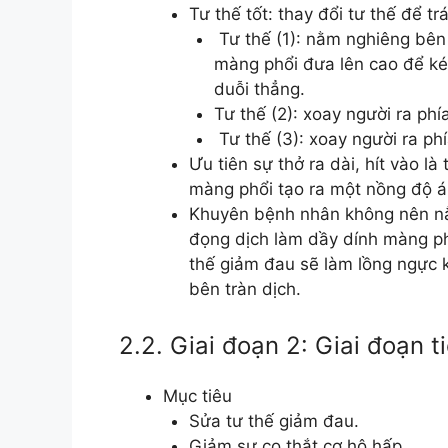
Tư thế tốt: thay đổi tư thế để 
Tư thế (1): nằm nghiêng bên 
màng phổi đưa lên cao để ké
duỗi thẳng.
Tư thế (2): xoay người ra phía
Tư thế (3): xoay người ra phía
Ưu tiên sự thở ra dài, hít vào là
màng phổi tạo ra một nồng độ áp
Khuyên bệnh nhân không nên nằm
đọng dịch làm dầy dính màng p
thế giảm đau sẽ làm lồng ngực 
bên tràn dịch.
2.2. Giai đoạn 2: Giai đoạn 
Mục tiêu
Sửa tư thế giảm đau.
Giảm sự co thắt cơ hô hấp.