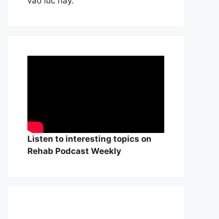
vào lúc này.
Listen to interesting topics on
Rehab Podcast Weekly
William Osle
đẻ của y học