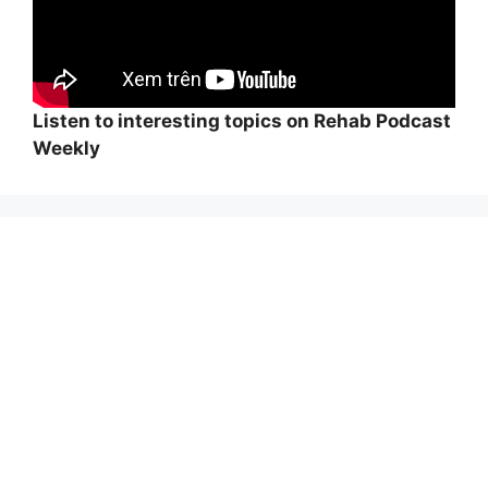
Listen to interesting topics on Rehab Podcast
Weekly
Wi
hi