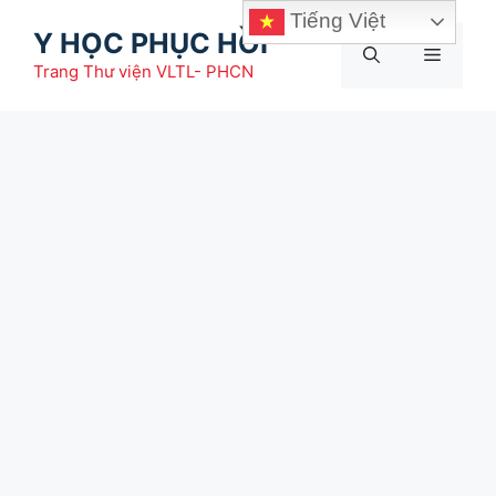
Chuyển
Tiếng Việt
Y HỌC PHỤC HỒI
đến
Menu
nội
Trang Thư viện VLTL- PHCN
dung