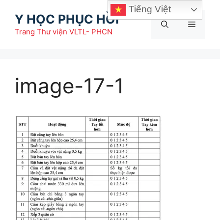
Chuyển
Tiếng Việt
Y HỌC PHỤC HỒI
đến
Menu
nội
Trang Thư viện VLTL- PHCN
dung
image-17-1