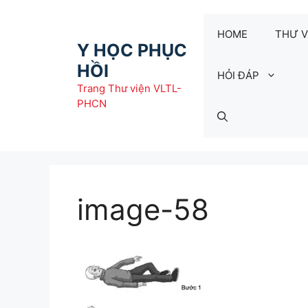
Chuyển
đến
HOME
THƯ V
nội
Y HỌC PHỤC
dung
HỒI
HỎI ĐÁP
Trang Thư viện VLTL-
PHCN
image-58