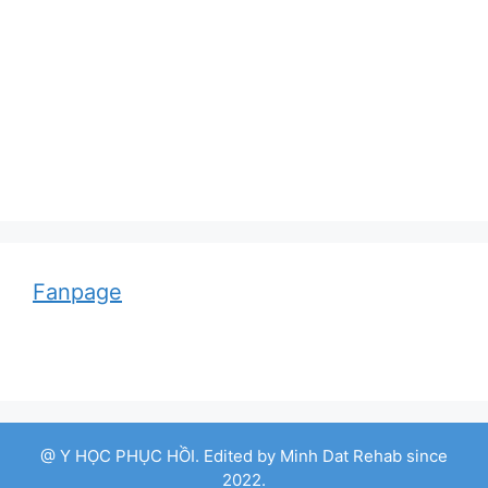
Adolf von Strümpell, nhà thần kinh học người
Đức
Fanpage
@ Y HỌC PHỤC HỒI. Edited by Minh Dat Rehab since
2022.