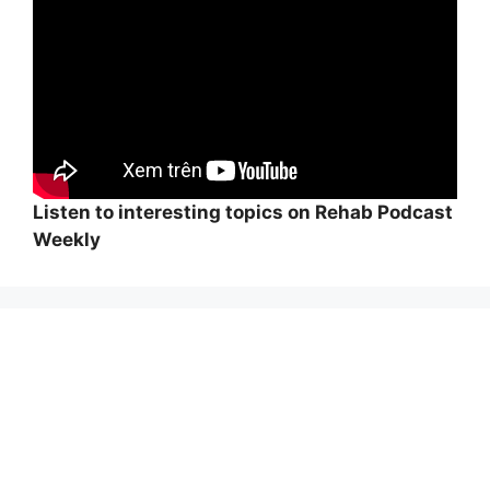
Listen to interesting topics on Rehab Podcast
Weekly
Wi
hi