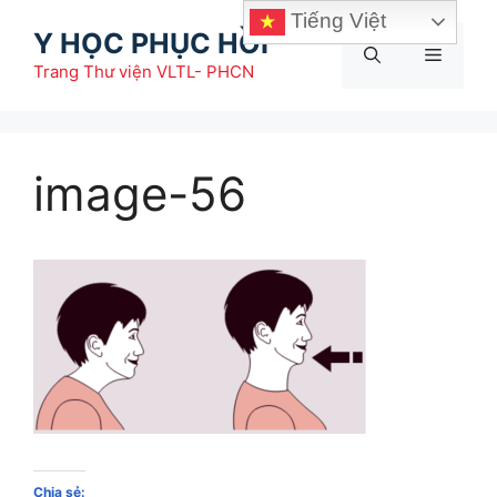
Chuyển
Tiếng Việt
Y HỌC PHỤC HỒI
đến
Menu
nội
Trang Thư viện VLTL- PHCN
dung
image-56
Chia sẻ: