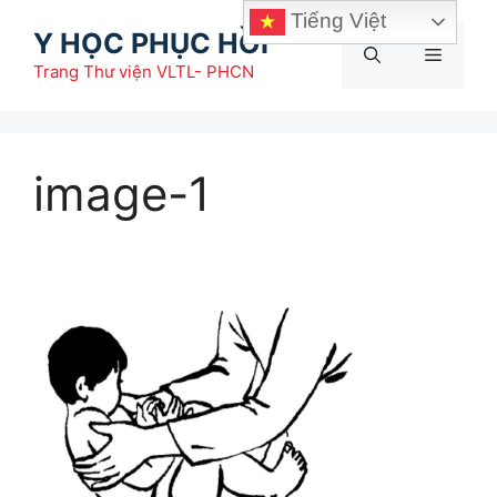
Chuyển
Tiếng Việt
Y HỌC PHỤC HỒI
đến
Menu
nội
Trang Thư viện VLTL- PHCN
dung
image-1