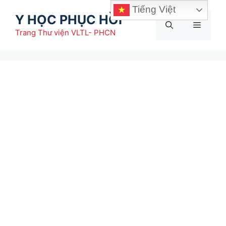
Chuyển
Tiếng Việt
Y HỌC PHỤC HỒI
đến
Menu
nội
Trang Thư viện VLTL- PHCN
dung