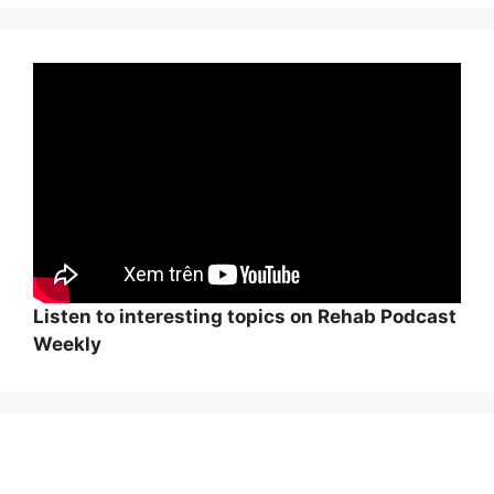
Listen to interesting topics on Rehab Podcast
Weekly
Wi
hi