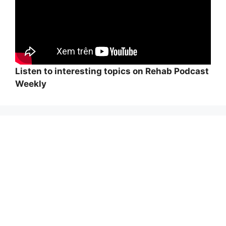
Listen to interesting topics on Rehab Podcast
Weekly
Wi
hi