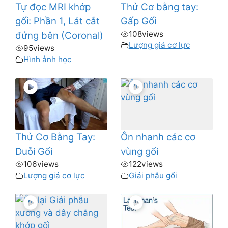
Tự đọc MRI khớp
Thử Cơ bằng tay:
gối: Phần 1, Lát cắt
Gấp Gối
108
views
đứng bên (Coronal)
Lượng giá cơ lực
95
views
Hình ảnh học
Thử Cơ Bằng Tay:
Ôn nhanh các cơ
Duỗi Gối
vùng gối
106
views
122
views
Lượng giá cơ lực
Giải phẫu gối