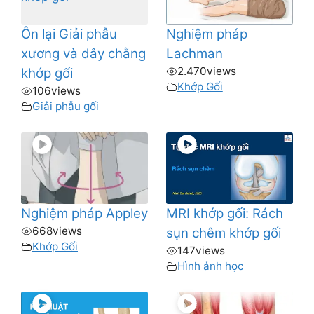
Ôn lại Giải phẫu
Nghiệm pháp
xương và dây chằng
Lachman
2.470
views
khớp gối
Khớp Gối
106
views
Giải phẫu gối
Nghiệm pháp Appley
MRI khớp gối: Rách
668
views
sụn chêm khớp gối
Khớp Gối
147
views
Hình ảnh học