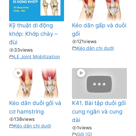
Kỹ thuật di động
Kéo dãn gấp và duỗi
khớp: Khớp chày –
gối
121
views
đùi
Kéo dãn chi dưới
33
views
LE Joint Mobilization
Kéo dãn duỗi gối và
K41. Bài tập duỗi gối
cơ hamstring
cung ngắn và cung
138
views
dài
Kéo dãn chi dưới
1
views
Gối (G)