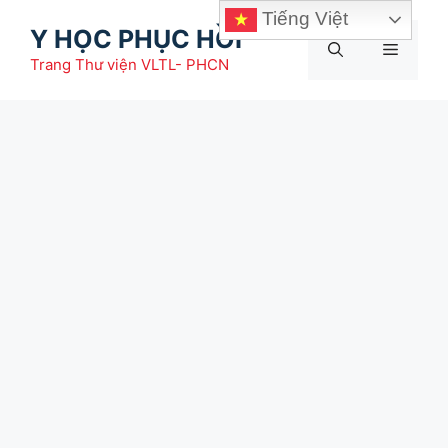
Chuyển
Tiếng Việt
Y HỌC PHỤC HỒI
đến
Menu
nội
Trang Thư viện VLTL- PHCN
dung