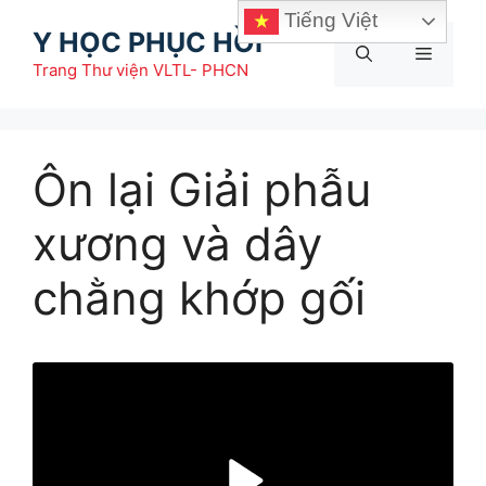
Chuyển
Tiếng Việt
Y HỌC PHỤC HỒI
đến
Menu
nội
Trang Thư viện VLTL- PHCN
dung
Ôn lại Giải phẫu
xương và dây
chằng khớp gối