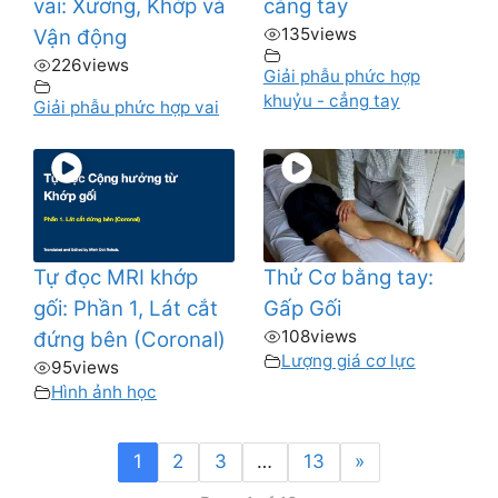
vai: Xương, Khớp và
cẳng tay
135
views
Vận động
226
views
Giải phẫu phức hợp
khuỷu - cẳng tay
Giải phẫu phức hợp vai
Tự đọc MRI khớp
Thử Cơ bằng tay:
gối: Phần 1, Lát cắt
Gấp Gối
108
views
đứng bên (Coronal)
Lượng giá cơ lực
95
views
Hình ảnh học
1
2
3
…
13
»