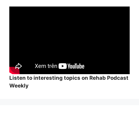
Listen to interesting topics on Rehab Podcast
Weekly
Wi
hi