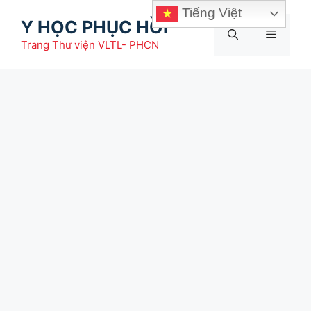
Chuyển
Tiếng Việt
Y HỌC PHỤC HỒI
đến
Menu
nội
Trang Thư viện VLTL- PHCN
dung