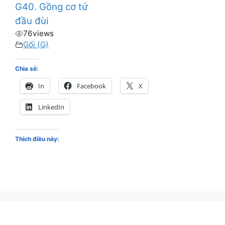
G40. Gồng cơ tứ
đầu đùi
76
views
Gối (G)
Chia sẻ:
In
Facebook
X
LinkedIn
Thích điều này: