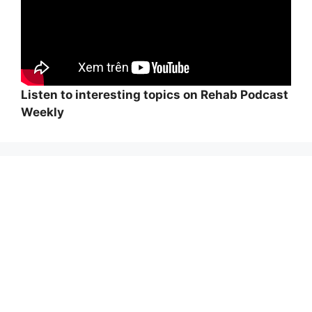
Listen to interesting topics on Rehab Podcast
Weekly
Wi
hi