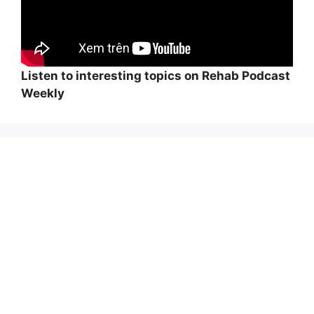
Listen to interesting topics on Rehab Podcast
Weekly
Wi
hi