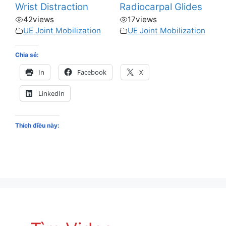
Wrist Distraction
Radiocarpal Glides
42
views
17
views
UE Joint Mobilization
UE Joint Mobilization
Chia sẻ:
In
Facebook
X
LinkedIn
Thích điều này: