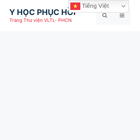
Chuyển
Tiếng Việt
Y HỌC PHỤC HỒI
đến
Menu
nội
Trang Thư viện VLTL- PHCN
dung