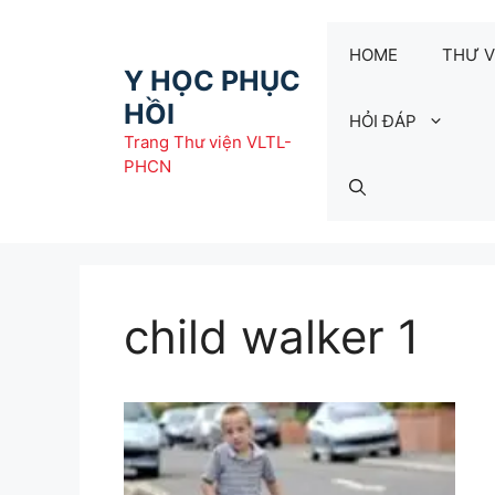
Chuyển
đến
HOME
THƯ V
nội
Y HỌC PHỤC
dung
HỒI
HỎI ĐÁP
Trang Thư viện VLTL-
PHCN
child walker 1