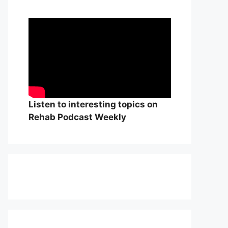
Listen to interesting topics on
Rehab Podcast Weekly
Adolf von Strümpell, nhà thần
William Osle
kinh học người Đức
đẻ của y học