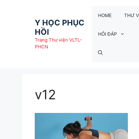
Chuyển
đến
HOME
THƯ V
nội
Y HỌC PHỤC
dung
HỒI
HỎI ĐÁP
Trang Thư viện VLTL-
PHCN
v12