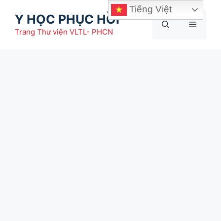
Chuyển
Tiếng Việt
Y HỌC PHỤC HỒI
đến
Menu
nội
Trang Thư viện VLTL- PHCN
dung