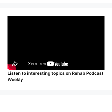
Listen to interesting topics on Rehab Podcast
Weekly
Wi
hi