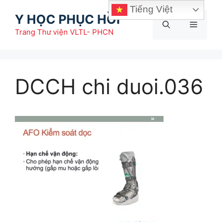
Chuyển
Tiếng Việt
Y HỌC PHỤC HỒI
đến
Menu
nội
Trang Thư viện VLTL- PHCN
dung
DCCH chi duoi.036