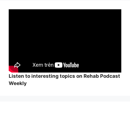
Listen to interesting topics on Rehab Podcast
Weekly
Wi
hi