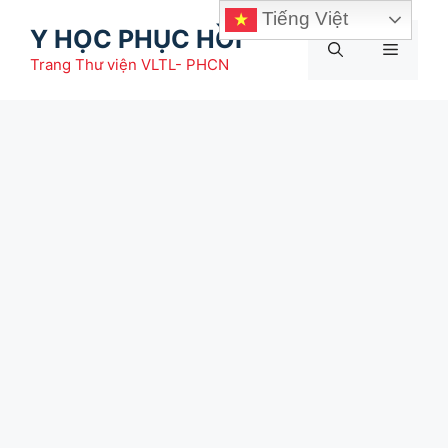
Chuyển
Tiếng Việt
Y HỌC PHỤC HỒI
đến
Menu
nội
Trang Thư viện VLTL- PHCN
dung