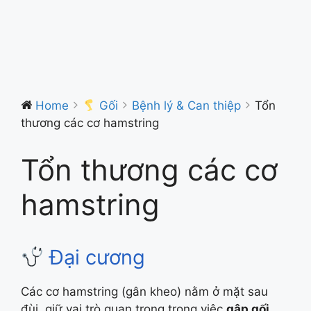
Home
Gối
Bệnh lý & Can thiệp
Tổn
thương các cơ hamstring
Tổn thương các cơ
hamstring
Đại cương
Các cơ hamstring (gân kheo) nằm ở mặt sau
đùi, giữ vai trò quan trọng trong việc
gập gối
,