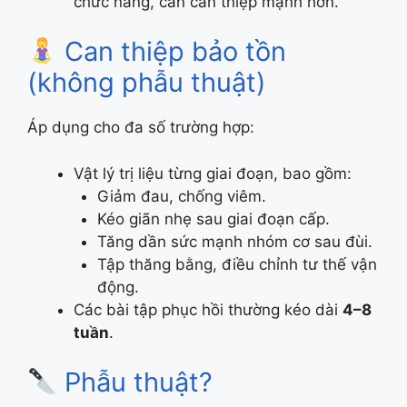
chức năng, cần can thiệp mạnh hơn.
Can thiệp bảo tồn
(không phẫu thuật)
Áp dụng cho đa số trường hợp:
Vật lý trị liệu từng giai đoạn, bao gồm:
Giảm đau, chống viêm.
Kéo giãn nhẹ sau giai đoạn cấp.
Tăng dần sức mạnh nhóm cơ sau đùi.
Tập thăng bằng, điều chỉnh tư thế vận
động.
Các bài tập phục hồi thường kéo dài
4–8
tuần
.
Phẫu thuật?