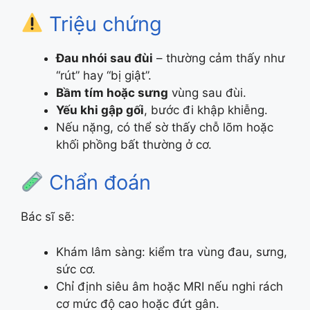
Triệu chứng
Đau nhói sau đùi
– thường cảm thấy như
“rút” hay “bị giật”.
Bầm tím hoặc sưng
vùng sau đùi.
Yếu khi gập gối
, bước đi khập khiễng.
Nếu nặng, có thể sờ thấy chỗ lõm hoặc
khối phồng bất thường ở cơ.
Chẩn đoán
Bác sĩ sẽ:
Khám lâm sàng: kiểm tra vùng đau, sưng,
sức cơ.
Chỉ định siêu âm hoặc MRI nếu nghi rách
cơ mức độ cao hoặc đứt gân.