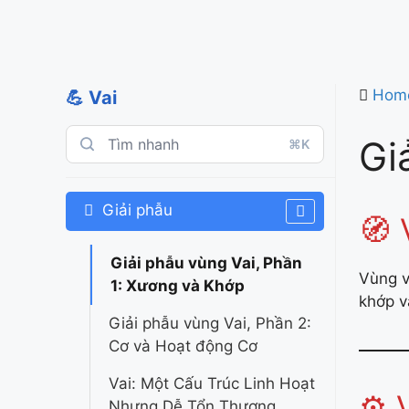
Hom
💪 Vai
Gi
⌘K
Giải phẫu
🧭 
Giải phẫu vùng Vai, Phần
Vùng v
1: Xương và Khớp
khớp v
Giải phẫu vùng Vai, Phần 2:
Cơ và Hoạt động Cơ
Vai: Một Cấu Trúc Linh Hoạt
⚙️ 
Nhưng Dễ Tổn Thương