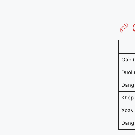
📏 
Gấp (
Duỗi 
Dang 
Khép 
Xoay 
Dang 