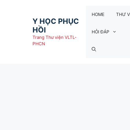
Chuyển
đến
HOME
THƯ V
nội
Y HỌC PHỤC
dung
HỒI
HỎI ĐÁP
Trang Thư viện VLTL-
PHCN