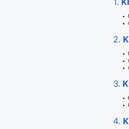
1.
K
2.
K
3.
K
4.
K