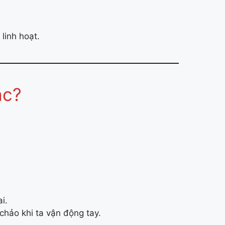
 linh hoạt.
ắc?
i.
chảo khi ta vận động tay.