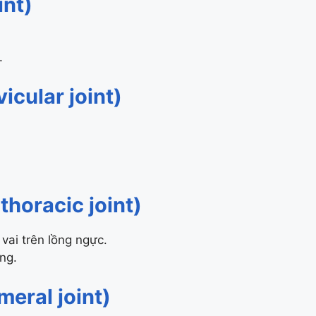
int)
.
icular joint)
thoracic joint)
vai trên lồng ngực.
ng.
eral joint)