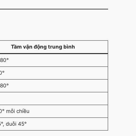
Tầm vận động trung bình
180°
0°
180°
0° mỗi chiều
°, duỗi 45°