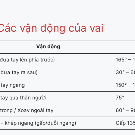
Các vận động của vai
Vận động
đưa tay lên phía trước)
165° – 
(đưa tay ra sau)
30° – 6
tay ngang
150° – 
tay qua thân người
75°
trong / Xoay ngoài tay
60° – 9
– khép ngang (gấp/duỗi ngang)
Gấp 135