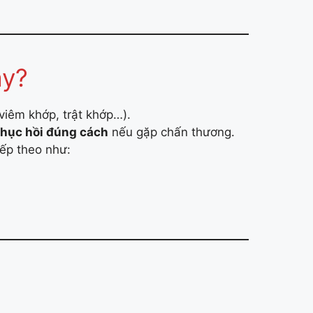
ày?
viêm khớp, trật khớp…).
phục hồi đúng cách
nếu gặp chấn thương.
iếp theo như: