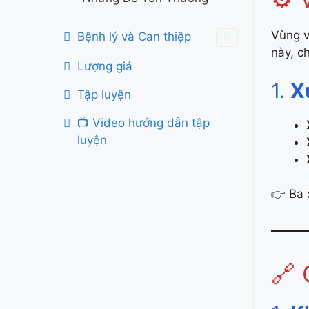
Vùng v
Bệnh lý và Can thiệp
này, c
Lượng giá
1.
X
Tập luyện
📺 Video hướng dẫn tập
luyện
👉 Ba 
🔗 