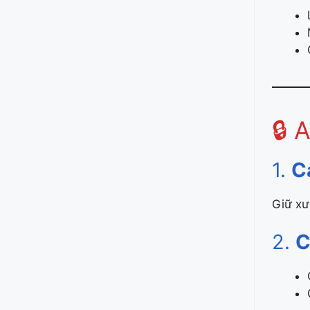
🔒 
1.
C
Giữ xươ
2.
C