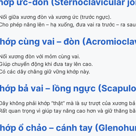
hớp ức-đòn (Sternoclavicular jo
Nối giữa xương đòn và xương ức (trước ngực).
Cho phép nâng lên – hạ xuống, đưa vai ra trước – ra sau
hớp cùng vai – đòn (Acromioclav
Nối xương đòn với mỏm cùng vai.
Giúp chuyển động khi đưa tay lên cao.
Có các dây chằng giữ vững khớp này.
hớp bả vai – lồng ngực (Scapulo
Đây không phải khớp “thật” mà là sự trượt của xương bả 
Rất quan trọng vì giúp tay nâng cao hơn và giữ thăng bằ
hớp ổ chảo – cánh tay (Glenohum