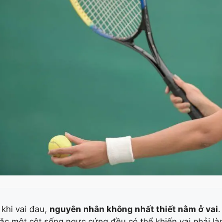
 khi vai đau,
nguyên nhân không nhất thiết nằm ở vai
ặc một cột sống ngực cứng đều có thể khiến vai phải l