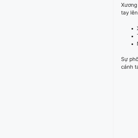
Xương 
tay lê
Sự phố
cánh t