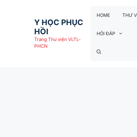
Chuyển
đến
HOME
THƯ V
nội
Y HỌC PHỤC
dung
HỒI
HỎI ĐÁP
Trang Thư viện VLTL-
PHCN