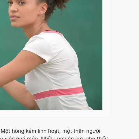
. Một hông kém linh hoạt, một thân người
àm việc quá mức. Nhiều nghiên cứu cho thấy