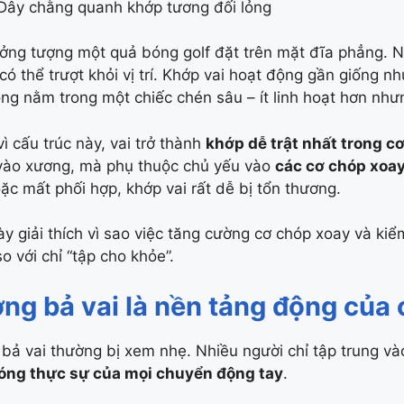
Dây chằng quanh khớp tương đối lỏng
ởng tượng một quả bóng golf đặt trên mặt đĩa phẳng. Nó
 có thể trượt khỏi vị trí. Khớp vai hoạt động gần giống 
ng nằm trong một chiếc chén sâu – ít linh hoạt hơn như
vì cấu trúc này, vai trở thành
khớp dễ trật nhất trong cơ
vào xương, mà phụ thuộc chủ yếu vào
các cơ chóp xoa
ặc mất phối hợp, khớp vai rất dễ bị tổn thương.
ày giải thích vì sao việc tăng cường cơ chóp xoay và ki
o với chỉ “tập cho khỏe”.
ng bả vai là nền tảng động của 
bả vai thường bị xem nhẹ. Nhiều người chỉ tập trung và
óng thực sự của mọi chuyển động tay
.