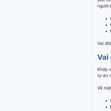
người 
Vai đô
Vai
Khớp v
tự do 
Về mặt