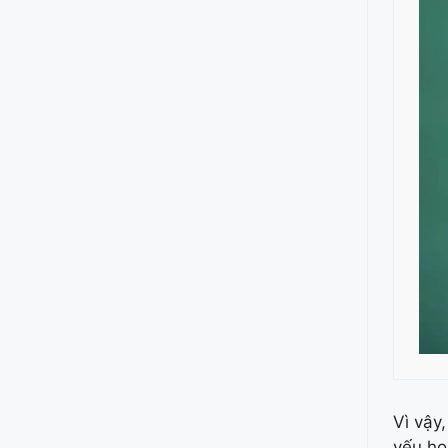
Vì vậy,
yếu ho