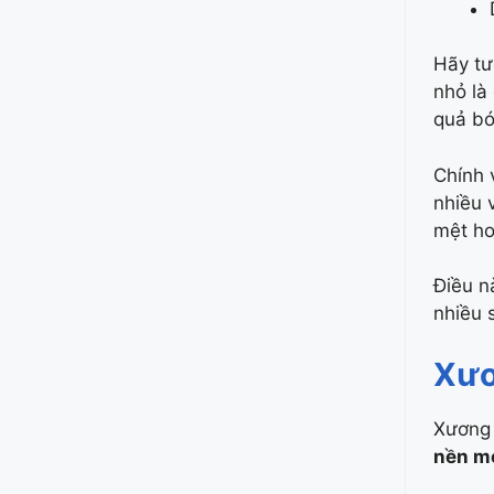
Hãy tư
nhỏ là
quả bó
Chính 
nhiều 
mệt ho
Điều n
nhiều s
Xươ
Xương 
nền m