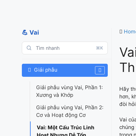
Hom
💪 Vai
Va
⌘K
Th
Giải phẫu
Giải phẫu vùng Vai, Phần 1:
Hãy th
Xương và Khớp
hơn, k
đòi hỏ
Giải phẫu vùng Vai, Phần 2:
Cơ và Hoạt động Cơ
Vai củ
chúng 
Vai: Một Cấu Trúc Linh
trong
Hoạt Nhưng Dễ Tổn