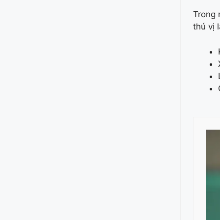
Trong 
thú vị