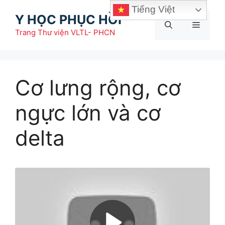
Chuyển
Tiếng Việt
Y HỌC PHỤC HỒI
đến
Menu
nội
Trang Thư viện VLTL- PHCN
dung
Cơ lưng rộng, cơ
ngực lớn và cơ
delta