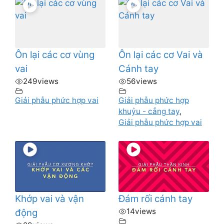
Ôn lại các cơ vùng
Ôn lại các cơ Vai và
vai
Cánh tay
249
views
56
views
Giải phẫu phức hợp vai
Giải phẫu phức hợp
khuỷu - cẳng tay
,
Giải phẫu phức hợp vai
Khớp vai và vận
Đám rối cánh tay
14
views
động