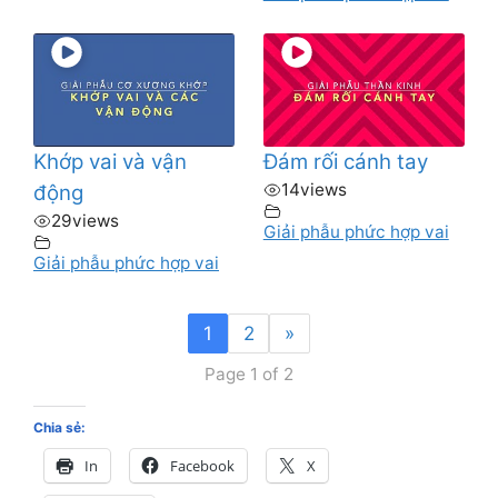
Khớp vai và vận
Đám rối cánh tay
14
views
động
29
views
Giải phẫu phức hợp vai
Giải phẫu phức hợp vai
1
2
»
Page 1 of 2
Chia sẻ:
In
Facebook
X