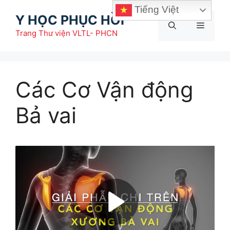
Chuyển
Tiếng Việt
Y HỌC PHỤC HỒI
đến
Menu
nội
Trang Thư viện VLTL- PHCN
dung
Các Cơ Vận động
Bả vai