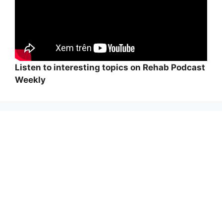
Listen to interesting topics on Rehab Podcast
Weekly
Wi
hi