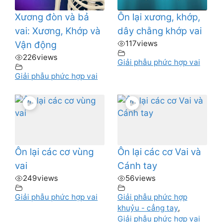
Xương đòn và bả
Ôn lại xương, khớp,
vai: Xương, Khớp và
dây chằng khớp vai
117
views
Vận động
226
views
Giải phẫu phức hợp vai
Giải phẫu phức hợp vai
Ôn lại các cơ vùng
Ôn lại các cơ Vai và
vai
Cánh tay
249
views
56
views
Giải phẫu phức hợp vai
Giải phẫu phức hợp
khuỷu - cẳng tay
,
Giải phẫu phức hợp vai